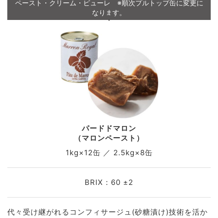
ペースト・クリーム・ピューレ ※順次プルトップ缶に変更に
なります。
パードドマロン
（マロンペースト）
1kg×12缶 ／ 2.5kg×8缶
BRIX：60 ±2
代々受け継がれるコンフィサージュ(砂糖漬け)技術を活か