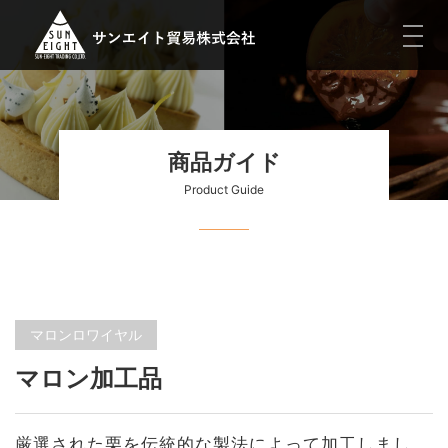
toggl
navig
商品ガイド
Product Guide
マロンロワイヤル
マロン加工品
厳選された栗を伝統的な製法によって加工しまし