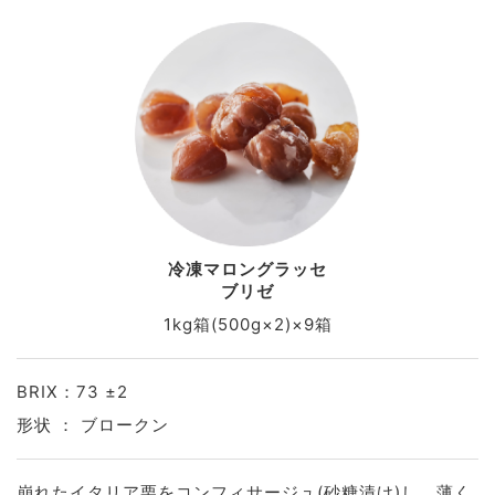
冷凍マロングラッセ
ブリゼ
1kg箱(500g×2)×9箱
BRIX：73 ±2
形状 ： ブロークン
崩れたイタリア栗をコンフィサージュ(砂糖漬け)し、薄く