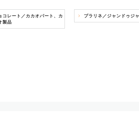
ョコレート／カカオパート、カ
プラリネ／ジャンドゥジ
オ製品